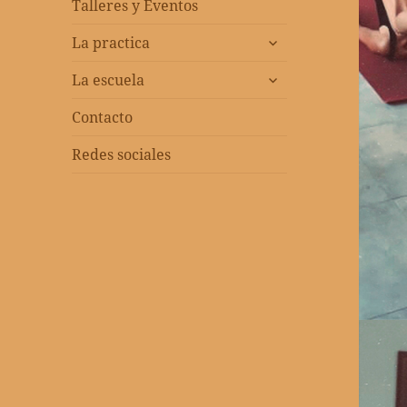
menú
Talleres y Eventos
inferior
expandir
La practica
el
expandir
menú
La escuela
el
inferior
menú
Contacto
inferior
Redes sociales