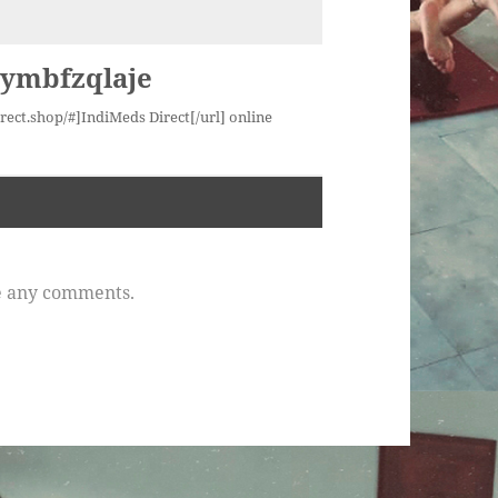
 ymbfzqlaje
rect.shop/#]IndiMeds Direct[/url] online
e any comments.