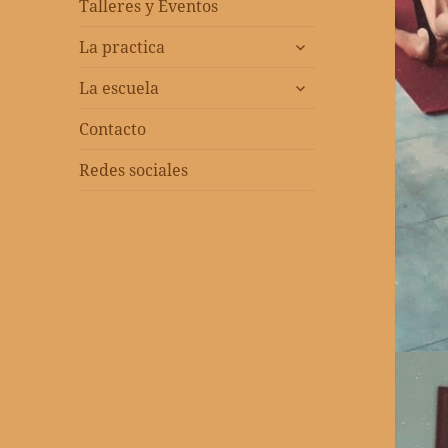
menú
Talleres y Eventos
inferior
expandir
La practica
el
expandir
menú
La escuela
el
inferior
menú
Contacto
inferior
Redes sociales