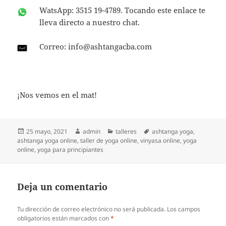
WatsApp: 3515 19-4789. Tocando este enlace te
lleva directo a nuestro chat.
Correo:
info@ashtangacba.com
¡Nos vemos en el mat!
Publicado
Autor
Categorías
Etiquetas
25 mayo, 2021
admin
talleres
ashtanga yoga
,
el
ashtanga yoga online
,
taller de yoga online
,
vinyasa online
,
yoga
online
,
yoga para principiantes
Deja un comentario
Tu dirección de correo electrónico no será publicada.
Los campos
obligatorios están marcados con
*