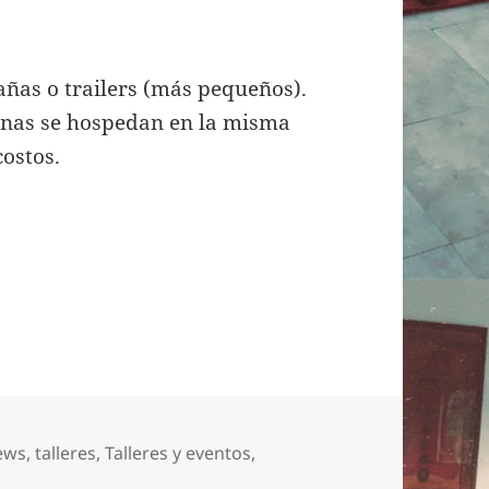
añas o trailers (más pequeños).
onas se hospedan en la misma
costos.
ews
,
talleres
,
Talleres y eventos
,