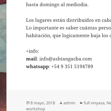
hasta domingo al mediodia.
Los lugares están distribuidos en cab
Lo importante es saber cuántas pers
habitación, que logicamente baja los 
+info:
mail
:
info@ashtangacba.com
whatsapp
: +54 9 351 5194789
Publicado
Autor
Categorías
8 mayo, 2018
admin
full vinyasa
,
N
el
workshop