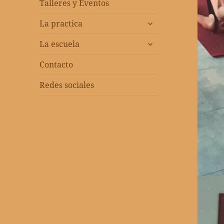
menú
Talleres y Eventos
inferior
expandir
La practica
el
expandir
menú
La escuela
el
inferior
menú
Contacto
inferior
Redes sociales