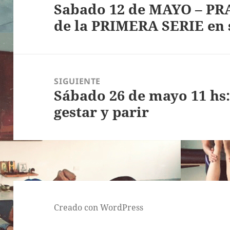
Sabado 12 de MAYO – P
entradas
Entrada
de la PRIMERA SERIE en 
anterior:
SIGUIENTE
Sábado 26 de mayo 11 hs
Entrada
gestar y parir
siguiente:
Creado con WordPress