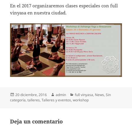
En el 2017 organizaremos clases especiales con full
vinyasa en nuestra ciudad.
Publicado
Autor
Categorías
20 diciembre, 2016
admin
full vinyasa
,
News
,
Sin
el
categoría
,
talleres
,
Talleres y eventos
,
workshop
Deja un comentario