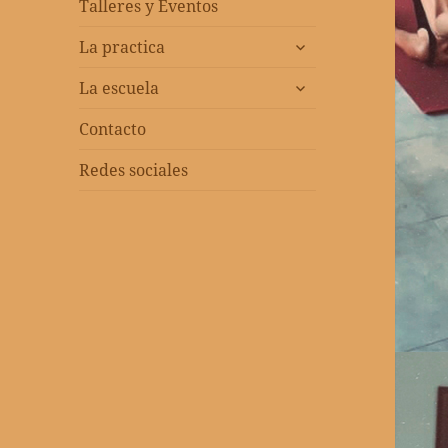
menú
Talleres y Eventos
inferior
expandir
La practica
el
expandir
menú
La escuela
el
inferior
menú
Contacto
inferior
Redes sociales