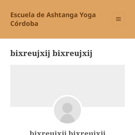
Escuela de Ashtanga Yoga
Córdoba
MENÚ
Y
WIDGETS
bixreujxij bixreujxij
bixreujxij bixreujxij