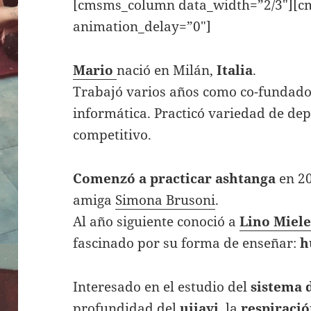
[cmsms_column data_width=”2/3″][c
animation_delay=”0″]
Mario
nació en Milán,
Italia
.
Trabajó varios años como co-fundad
informática. Practicó variedad de depo
competitivo.
Comenzó a practicar ashtanga
en 20
amiga
Simona Brusoni
.
Al año siguiente conoció a
Lino Miel
fascinado por su forma de enseñar:
h
Interesado en el estudio del
sistema 
profundidad del
ujjayi
, la
respiraci