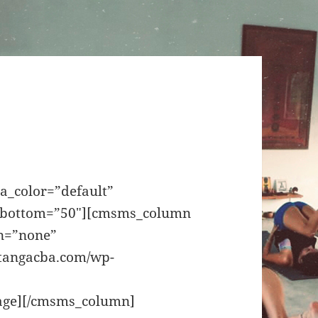
_color=”default”
_bottom=”50″][cmsms_column
n=”none”
htangacba.com/wp-
age][/cmsms_column]