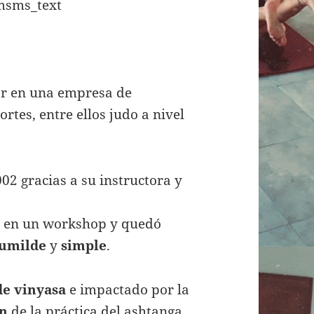
msms_text
or en una empresa de
rtes, entre ellos judo a nivel
02 gracias a su instructora y
e
en un workshop y quedó
umilde
y
simple
.
de vinyasa
e impactado por la
ón
de la práctica del ashtanga