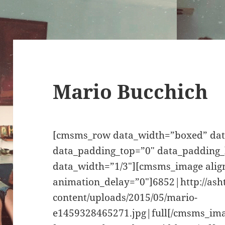
Mario Bucchich
[cmsms_row data_width=”boxed” data
data_padding_top=”0″ data_padding
data_width=”1/3″][cmsms_image alig
animation_delay=”0″]6852|http://as
content/uploads/2015/05/mario-
e1459328465271.jpg|full[/cmsms_im