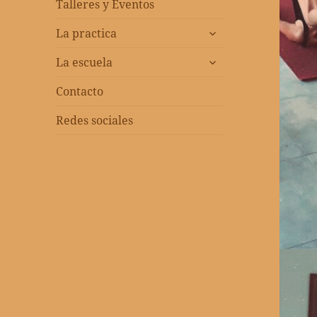
menú
Talleres y Eventos
inferior
expandir
La practica
el
expandir
menú
La escuela
el
inferior
menú
Contacto
inferior
Redes sociales